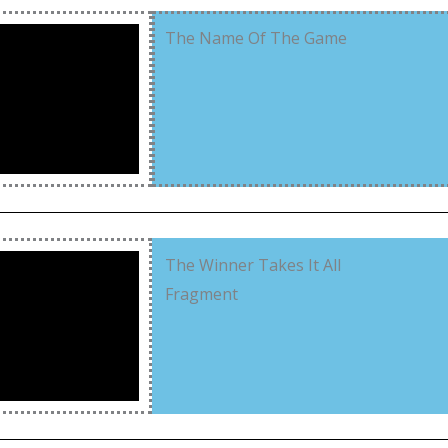
The Name Of The Game
The Winner Takes It All
Fragment