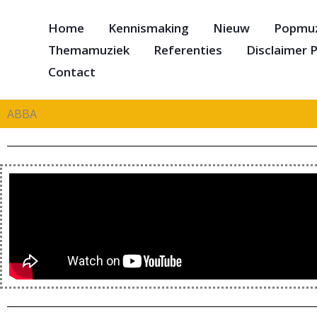
Ga
Home
Kennismaking
Nieuw
Popmuz
naar
Themamuziek
Referenties
Disclaimer P
de
inhoud
Contact
ABBA