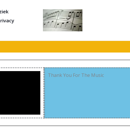
iek
rivacy
Thank You For The Music