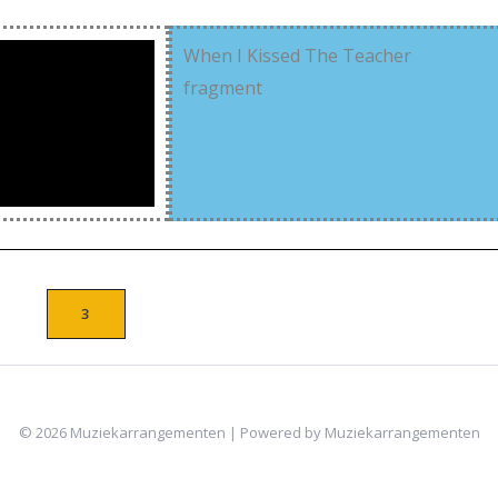
When I Kissed The Teacher
fragment
3
© 2026 Muziekarrangementen | Powered by Muziekarrangementen