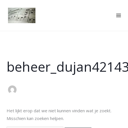
Ga
naar
de
inhoud
Zoek
naar:
beheer_dujan4214
Het lijkt erop dat we niet kunnen vinden wat je zoekt.
Misschien kan zoeken helpen.