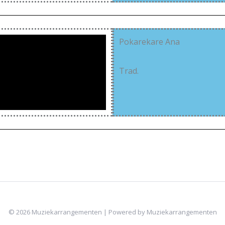
Pokarekare Ana
Trad.
© 2026 Muziekarrangementen | Powered by Muziekarrangementen