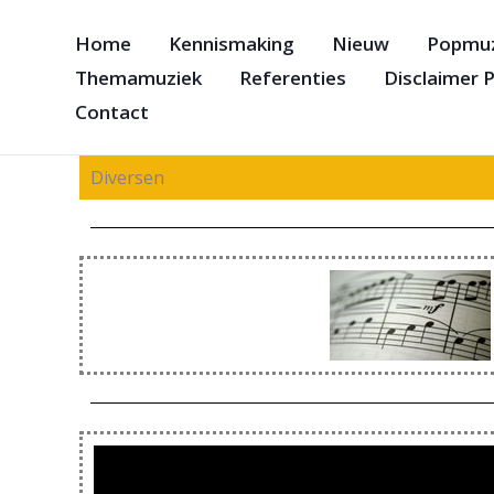
Ga
Home
Kennismaking
Nieuw
Popmuz
naar
Themamuziek
Referenties
Disclaimer P
de
inhoud
Contact
Diversen