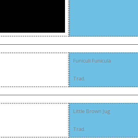
Funiculi Funicula
Trad.
Little Brown Jug
Trad.