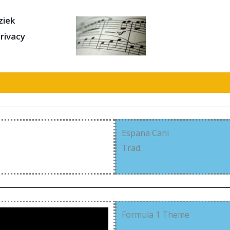
iek
rivacy
Espana Cani
Trad.
Formula 1 Theme