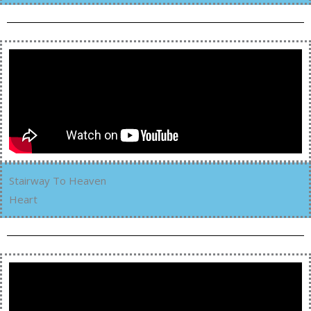
Stairway To Heaven
Heart