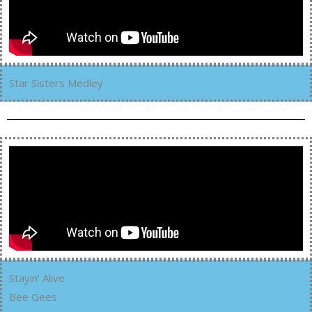
Star Sisters Medley
Stayin’ Alive
Bee Gees