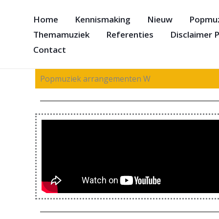
Ga
Home
Kennismaking
Nieuw
Popmuz
naar
Themamuziek
Referenties
Disclaimer P
de
inhoud
Contact
Popmuziek arrangementen W