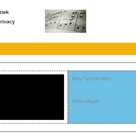
iek
rivacy
Why Tell Me Why
Anita Meyer